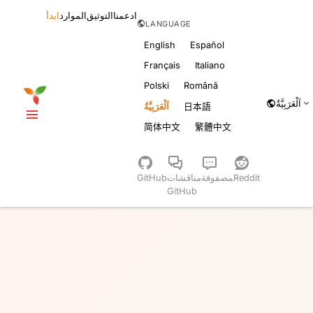
ادعمنا
التوثيق
الموارد
ابدأ
LANGUAGE
English
Español
Français
Italiano
Polski
Română
اَلْعَرَبِيَّةُ
日本語
اَلْعَرَبِيَّةُ
简体中文
繁體中文
Reddit
‍مصفوفة
مناقشات
GitHub
GitHub