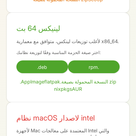
لينيكس 64 بت
لأغلب توزيعات لينكس، متوافق مع معمارية x86_64.
اختر صيغة الحزمة المناسبة وفقًا لتوزيعة نظامك:
.deb
rpm.
النسخة المحمولة بصيغة zip
flatpak.
.AppImage
nixpkgs
AUR
نظام macOS لاصدار intel
لأجهزة Mac المعتمدة على معالجات Intel والتي