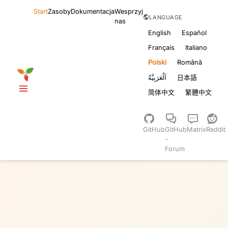
Start
Zasoby
Dokumentacja
Wesprzyj
LANGUAGE
nas
English
Español
Français
Italiano
Polski
Română
اَلْعَرَبِيَّةُ
日本語
简体中文
繁體中文
GitHub
GitHub
Matrix
Reddit
-
Forum