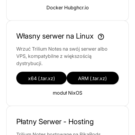
Docker Hub
ghcr.io
Własny serwer na Linux
Wrzuć Trilium Notes na swój serwer albo
VPS, kompatybilne z większością
dystrybucji.
x64 (.tar.xz)
ARM (.tar.xz)
moduł NixOS
Płatny Serwer - Hosting
Trilium Notes hostowane na PikaPods,