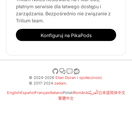
płatnym serwisie dla łatwego dostępu i
zarządzania. Bezpośrednio nie związanie z
Trilium team.
Konfiguruj na PikaPods
© 2024-2026
Elian Doran
i
społeczność
.
© 2017-2024
zadam
.
English
Español
Français
Italiano
Polski
Română
اَلْعَرَبِيَّةُ
日本語
简体中文
繁體中文